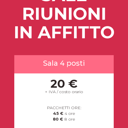
RIUNIONI
IN AFFITTO
Sala 4 posti
20 €
+ IVA / costo orario
PACCHETTI ORE:
45 €
4 ore
80 €
8 ore