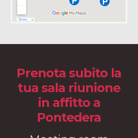
Prenota subito la
tua sala riunione
in affitto a
Pontedera